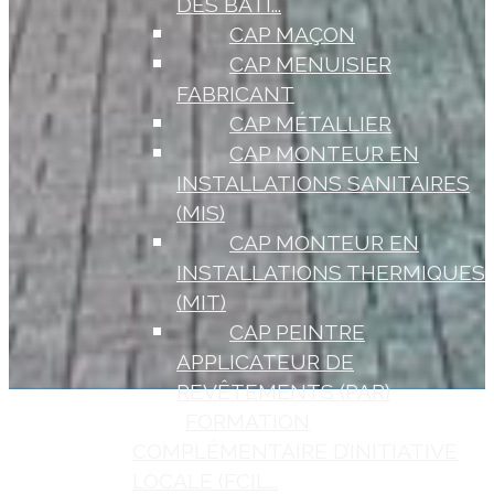
DES BÂTI...
CAP MAÇON
CAP MENUISIER
FABRICANT
CAP MÉTALLIER
CAP MONTEUR EN
INSTALLATIONS SANITAIRES
(MIS)
CAP MONTEUR EN
INSTALLATIONS THERMIQUES
(MIT)
CAP PEINTRE
APPLICATEUR DE
REVÊTEMENTS (PAR)
FORMATION
COMPLÉMENTAIRE D’INITIATIVE
LOCALE (FCIL...