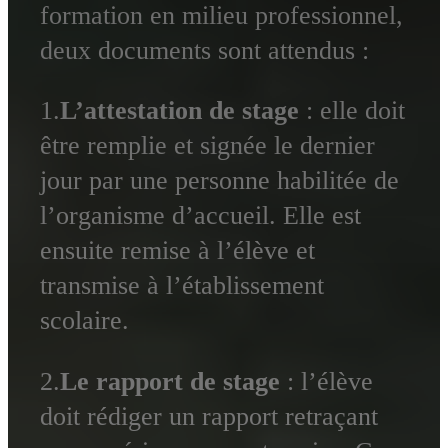
formation en milieu professionnel,
deux documents sont attendus :
1.
L’attestation
de stage
: elle doit
être remplie et signée le dernier
jour par une personne habilitée de
l’organisme d’accueil. Elle est
ensuite remise à l’élève et
transmise à l’établissement
scolaire.
2.
Le rapport de stage
: l’élève
doit rédiger un rapport retraçant