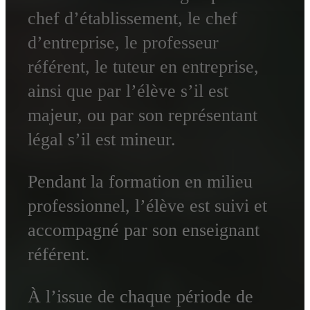
chef d’établissement, le chef
d’entreprise, le professeur
référent, le tuteur en entreprise,
ainsi que par l’élève s’il est
majeur, ou par son représentant
légal s’il est mineur.
Pendant la formation en milieu
professionnel, l’élève est suivi et
accompagné par son enseignant
référent.
À l’issue de chaque période de