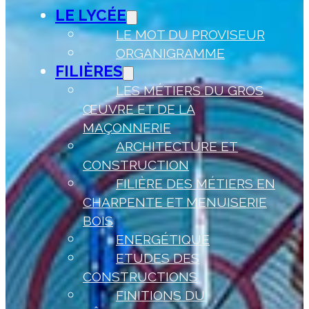
LE LYCÉE
LE MOT DU PROVISEUR
ORGANIGRAMME
FILIÈRES
LES MÉTIERS DU GROS
ŒUVRE ET DE LA
MAÇONNERIE
ARCHITECTURE ET
CONSTRUCTION
FILIÈRE DES MÉTIERS EN
CHARPENTE ET MENUISERIE
BOIS
ENERGÉTIQUE
ETUDES DES
CONSTRUCTIONS
FINITIONS DU