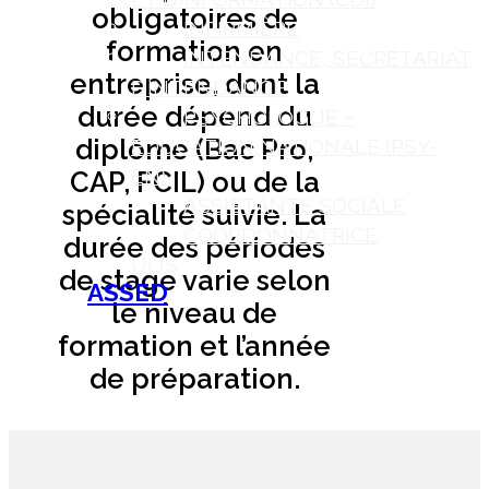
obligatoires de
INFIRMIÈRE
formation en
INTENDANCE, SECRÉTARIAT
entreprise, dont la
D’INTENDANCE
durée dépend du
PSYCHOLOGUE –
diplôme (Bac Pro,
EDUCATION NATIONALE (PSY-
EN)
CAP, FCIL) ou de la
ASSISTANTE SOCIALE
spécialité suivie. La
COORDONNATRICE
durée des périodes
ULIS
de stage varie selon
ASSED
le niveau de
formation et l’année
de préparation.