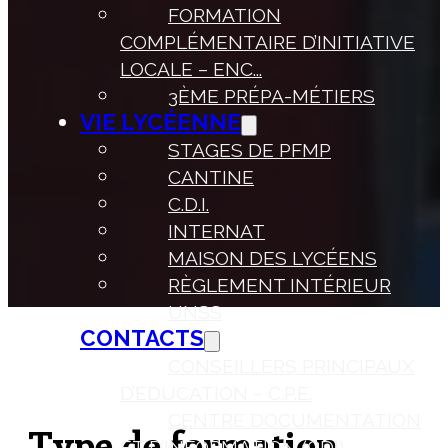
FORMATION
COMPLÉMENTAIRE D’INITIATIVE
LOCALE – ENC...
3ÈME PRÉPA-MÉTIERS
VIE LYCÉENNE
STAGES DE PFMP
CANTINE
C.D.I.
INTERNAT
MAISON DES LYCÉENS
RÈGLEMENT INTÉRIEUR
UNSS
CONTACTS
CONSEILLERS PRINCIPAUX
D’EDUCATION – C.P.E.
CENTRE DOCUMENTATION
Type de formation
ET D’INFORMATION (CDI)