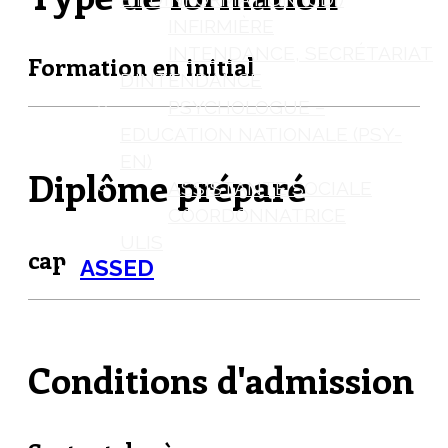
INFIRMIÈRE
INTENDANCE, SECRÉTARIAT
Formation en initial
D’INTENDANCE
PSYCHOLOGUE –
EDUCATION NATIONALE (PSY-
EN)
Diplôme préparé
ASSISTANTE SOCIALE
COORDONNATRICE
ULIS
cap
ASSED
Conditions d'admission