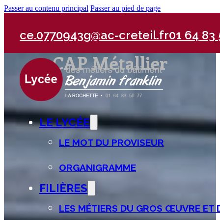
Passer au contenu principal
Passer au pied de page
ce.0770943g@ac-creteil.fr
01 64 83 
CAP Métallier
LE LYCÉE
LE MOT DU PROVISEUR
ORGANIGRAMME
FILIÈRES
LES MÉTIERS DU GROS ŒUVRE ET 