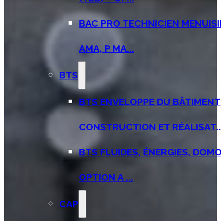
BAC PRO TECHNICIEN MENUISI
AMA, P MA...
BTS
BTS ENVELOPPE DU BÂTIMENT
CONSTRUCTION ET RÉALISAT..
BTS FLUIDES, ÉNERGIES, DOMO
OPTION A ...
CAP