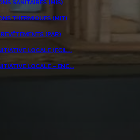
NS SANITAIRES (MIS)
ONS THERMIQUES (MIT)
 REVÊTEMENTS (PAR)
IATIVE LOCALE (FCIL...
TIATIVE LOCALE – ENC...