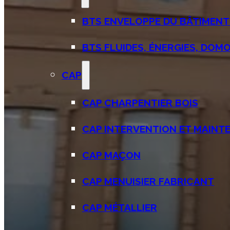
BTS ENVELOPPE DU BÂTIMENT 
BTS FLUIDES, ÉNERGIES, DOMOT
CAP
CAP CHARPENTIER BOIS
CAP INTERVENTION ET MAINTE
CAP MAÇON
CAP MENUISIER FABRICANT
CAP MÉTALLIER