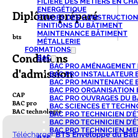
FILIÈRE DES MÉTIERS EN CH
ENERGÉTIQUE
Diplôme préparé
ETUDES DES CONSTRUCTIO
FINITIONS DU BÂTIMENT
MAINTENANCE BÂTIMENT
bts
MÉTALLERIE
FORMATIONS
Conditions
BAC
BAC PRO AMÉNAGEMENT F
d'admission
BAC PRO INSTALLATEUR E
BAC PRO MAINTENANCE ET
BAC PRO ORGANISATION E
CAP
BAC PRO OUVRAGES DU B
BAC pro
BAC SCIENCES ET TECHNO
BAC technologie
BAC PRO TECHNICIEN D’ÉT
BAC PRO TECHNICIEN D’ÉT
BAC PRO TECHNICIEN MENU
Télécharger
BTS Enveloppe du Bâti
BTS