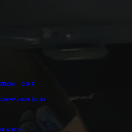
ION – C.P.E.
ORMATION (CDI)
ENDANCE