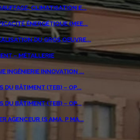
UFFAGE, CLIMATISATION E...
ICACITÉ ÉNERGÉTIQUE (MEE...
ALISATION DU GROS OEUVRE...
ENT – MÉTALLERIE
 INGÉNIERIE INNOVATION ...
 DU BÂTIMENT (TEB) – OP...
 DU BÂTIMENT (TEB) – OP...
R AGENCEUR (S AMA, P MA...