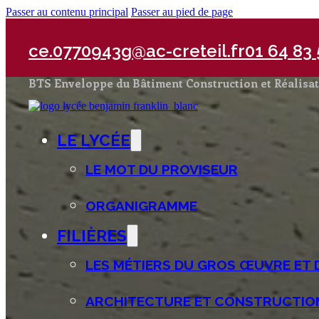
Passer au contenu principal
Passer au pied de page
ce.0770943g@ac-creteil.fr
01 64 83 
BTS Enveloppe du Bâtiment Construction et Réalisa
LE LYCÉE
LE MOT DU PROVISEUR
ORGANIGRAMME
FILIÈRES
LES MÉTIERS DU GROS ŒUVRE ET 
ARCHITECTURE ET CONSTRUCTIO