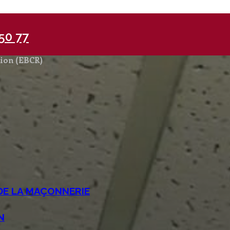
50 77
tion (EBCR)
DE LA MAÇONNERIE
N