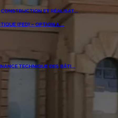
CONSTRUCTION ET RÉALISAT...
IQUE (FED) – OPTION A ...
NANCE TECHNIQUE DES BÂTI...