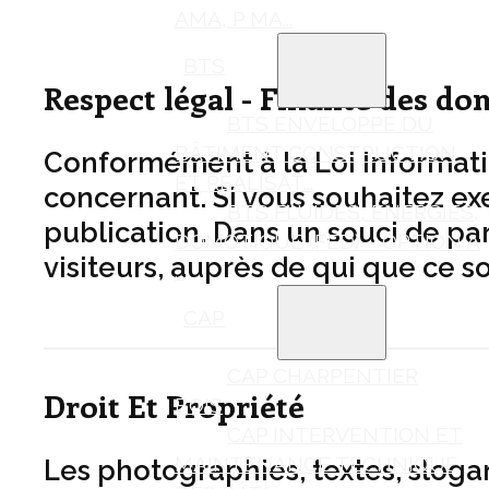
AMA, P MA...
BTS
Respect légal - Finalité des do
BTS ENVELOPPE DU
BÂTIMENT CONSTRUCTION
Conformément à la Loi Informatiq
ET RÉALISAT...
concernant. Si vous souhaitez exer
BTS FLUIDES, ÉNERGIES,
publication. Dans un souci de par
DOMOTIQUE (FED) – OPTION A
visiteurs, auprès de qui que ce so
...
CAP
CAP CHARPENTIER
Droit Et Propriété
BOIS
CAP INTERVENTION ET
MAINTENANCE TECHNIQUE
Les photographies, textes, sloga