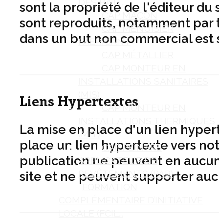
DES BÂTI...
sont la propriété de l'éditeur du s
CAP MAÇON
sont reproduits, notamment par t
CAP MENUISIER
dans un but non commercial est st
FABRICANT
CAP MÉTALLIER
CAP MONTEUR EN
INSTALLATIONS SANITAIRES
(MIS)
Liens Hypertextes
CAP MONTEUR EN
INSTALLATIONS THERMIQUES
La mise en place d'un lien hypert
(MIT)
place un lien hypertexte vers no
CAP PEINTRE
publication ne peuvent en aucun c
APPLICATEUR DE
REVÊTEMENTS (PAR)
site et ne peuvent supporter aucun
FORMATION
COMPLÉMENTAIRE D’INITIATIVE
LOCALE (FCIL...