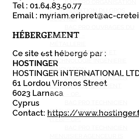
BAC PRO ORGANISATION
Tel : 01.64.83.50.77
ET RÉALISATION DU GROS
Email : myriam.eripret@ac-creteil
OEUVRE...
BAC PRO OUVRAGES DU
HÉBERGEMENT
BÂTIMENT –
MÉTALLERIE
BAC SCIENCES ET
Ce site est hébergé par :
TECHNOLOGIE INGÉNIERIE
HOSTINGER
INNOVATION ...
HOSTINGER INTERNATIONAL LT
BAC PRO TECHNICIEN
61 Lordou Vironos Street
D’ÉTUDES DU BÂTIMENT
6023 Larnaca
(TEB) – OP...
Cyprus
BAC PRO TECHNICIEN
D’ÉTUDES DU BÂTIMENT
Contact:
https://www.hostinger.
(TEB) – OP...
BAC PRO TECHNICIEN
MENUISIER AGENCEUR (S