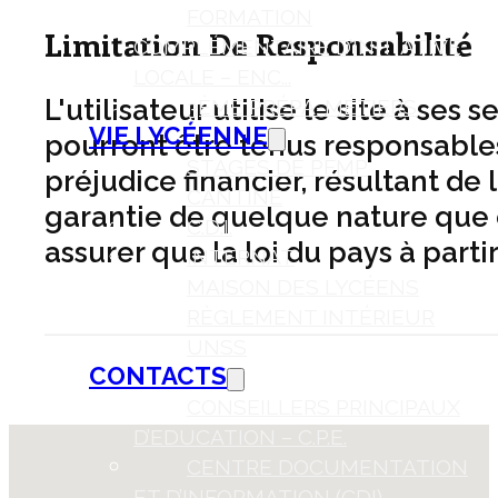
FORMATION
Limitation De Responsabilité
COMPLÉMENTAIRE D’INITIATIVE
LOCALE – ENC...
L'utilisateur utilise le site à ses
3ÈME PRÉPA-MÉTIERS
VIE LYCÉENNE
pourront être tenus responsable
STAGES DE PFMP
préjudice financier, résultant de 
CANTINE
garantie de quelque nature que ce
C.D.I.
assurer que la loi du pays à parti
INTERNAT
MAISON DES LYCÉENS
RÈGLEMENT INTÉRIEUR
UNSS
CONTACTS
CONSEILLERS PRINCIPAUX
D’EDUCATION – C.P.E.
CENTRE DOCUMENTATION
ET D’INFORMATION (CDI)