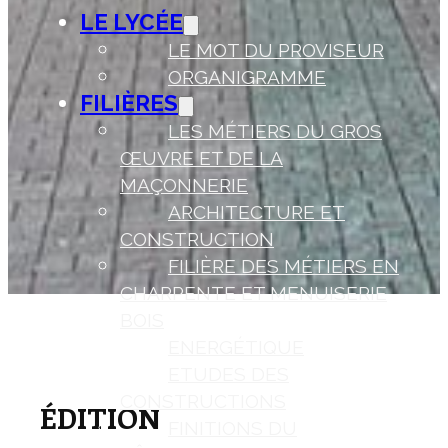
LE LYCÉE
LE MOT DU PROVISEUR
ORGANIGRAMME
FILIÈRES
LES MÉTIERS DU GROS
ŒUVRE ET DE LA
MAÇONNERIE
ARCHITECTURE ET
CONSTRUCTION
FILIÈRE DES MÉTIERS EN
CHARPENTE ET MENUISERIE
BOIS
ENERGÉTIQUE
ETUDES DES
CONSTRUCTIONS
ÉDITION
FINITIONS DU