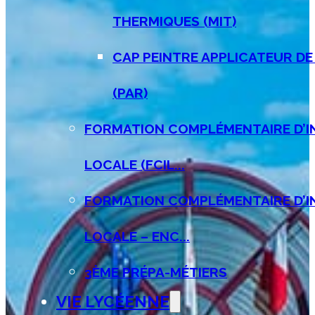
THERMIQUES (MIT)
CAP PEINTRE APPLICATEUR D
(PAR)
FORMATION COMPLÉMENTAIRE D’IN
LOCALE (FCIL...
FORMATION COMPLÉMENTAIRE D’IN
LOCALE – ENC...
3ÈME PRÉPA-MÉTIERS
VIE LYCÉENNE