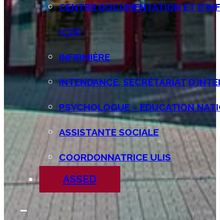
CENTRE DOCUMENTATION ET D’IN
(CDI)
INFIRMIÈRE
INTENDANCE, SECRÉTARIAT D’INT
PSYCHOLOGUE – EDUCATION NATI
ASSISTANTE SOCIALE
COORDONNATRICE ULIS
ASSED