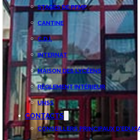
STAGES DE PFMP
CANTINE
C.D.I.
INTERNAT
MAISON DES LYCÉENS
RÈGLEMENT INTÉRIEUR
UNSS
CONTACTS
CONSEILLERS PRINCIPAUX D’EDUCAT