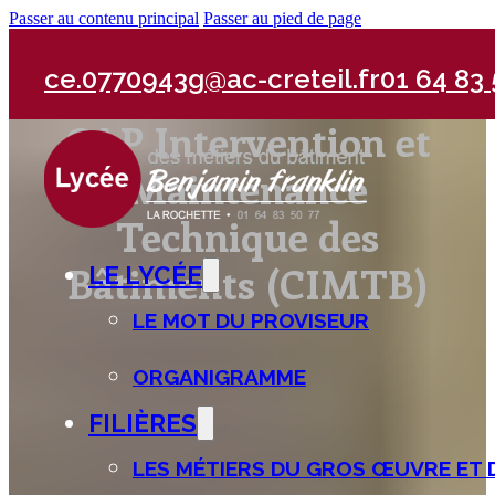
Passer au contenu principal
Passer au pied de page
ce.0770943g@ac-creteil.fr
01 64 83 
CAP Intervention et
Maintenance
Technique des
Bâtiments (CIMTB)
LE LYCÉE
LE MOT DU PROVISEUR
ORGANIGRAMME
FILIÈRES
LES MÉTIERS DU GROS ŒUVRE ET 