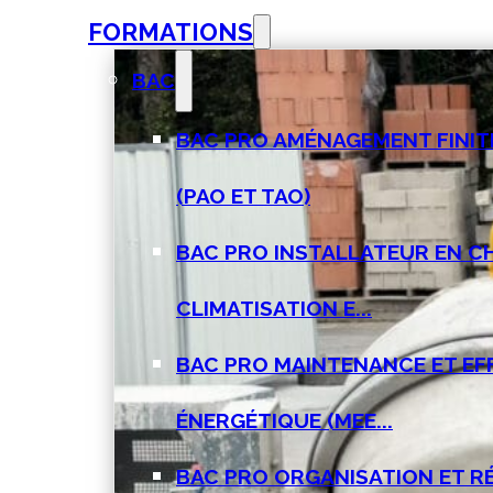
FORMATIONS
BAC
BAC PRO AMÉNAGEMENT FINIT
(PAO ET TAO)
BAC PRO INSTALLATEUR EN C
CLIMATISATION E...
BAC PRO MAINTENANCE ET EF
ÉNERGÉTIQUE (MEE...
BAC PRO ORGANISATION ET R