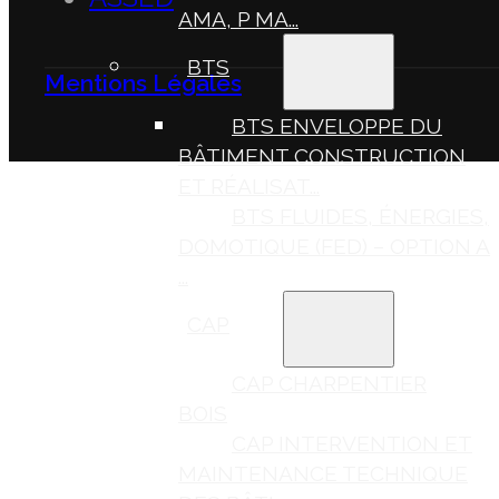
AMA, P MA...
BTS
Mentions Légales
BTS ENVELOPPE DU
BÂTIMENT CONSTRUCTION
ET RÉALISAT...
BTS FLUIDES, ÉNERGIES,
DOMOTIQUE (FED) – OPTION A
...
CAP
CAP CHARPENTIER
BOIS
CAP INTERVENTION ET
MAINTENANCE TECHNIQUE