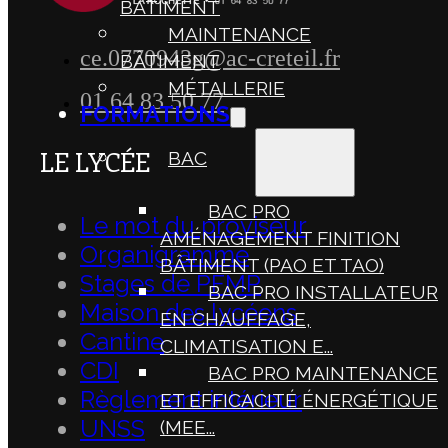
BÂTIMENT
MAINTENANCE
ce.0770943g@ac-creteil.fr
BÂTIMENT
MÉTALLERIE
01 64 83 50 77
FORMATIONS
LE LYCÉE
BAC
BAC PRO
Le mot du proviseur
AMÉNAGEMENT FINITION
Organigramme
BÂTIMENT (PAO ET TAO)
Stages de PFMP
BAC PRO INSTALLATEUR
Maison des lycéens
EN CHAUFFAGE,
Cantine
CLIMATISATION E...
CDI
BAC PRO MAINTENANCE
Règlement intérieur
ET EFFICACITÉ ÉNERGÉTIQUE
UNSS
(MEE...