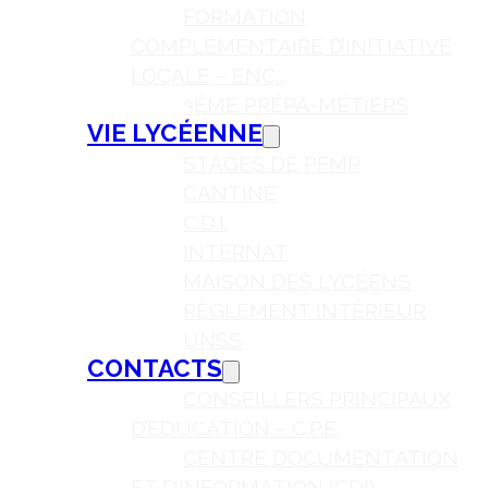
FORMATION
COMPLÉMENTAIRE D’INITIATIVE
LOCALE – ENC...
3ÈME PRÉPA-MÉTIERS
VIE LYCÉENNE
STAGES DE PFMP
CANTINE
C.D.I.
INTERNAT
MAISON DES LYCÉENS
RÈGLEMENT INTÉRIEUR
UNSS
CONTACTS
CONSEILLERS PRINCIPAUX
D’EDUCATION – C.P.E.
CENTRE DOCUMENTATION
ET D’INFORMATION (CDI)