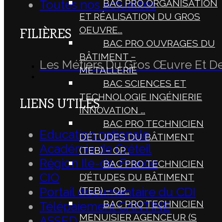
BAC PRO ORGANISATION
Toutes nos actualités
ET RÉALISATION DU GROS
OEUVRE...
FILIÈRES
BAC PRO OUVRAGES DU
BÂTIMENT –
Les Métiers Du Gros Œuvre Et D
MÉTALLERIE
BAC SCIENCES ET
TECHNOLOGIE INGÉNIERIE
LIENS UTILES
INNOVATION ...
BAC PRO TECHNICIEN
Education nationale
D’ÉTUDES DU BÂTIMENT
Académie de Créteil
(TEB) – OP...
Région Ile-de-France
BAC PRO TECHNICIEN
CIO
D’ÉTUDES DU BÂTIMENT
(TEB) – OP...
Portail documentaire du CDI
BAC PRO TECHNICIEN
Télépaiement CANTINE
MENUISIER AGENCEUR (S
ASSED