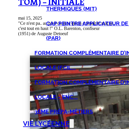
TOM) – INITIALE
THERMIQUES (MIT)
mai 15, 2025
CAP PEINTRE APPLICATEUR D
"Ce n'est pas au pied du mur qu'on connaît le maçon,
c'est tout en haut !" O.L. Barenton, confiseur
(1951) de Auguste Detoeuf
(PAR)
FORMATION COMPLÉMENTAIRE D’IN
LOCALE (FCIL...
FORMATION COMPLÉMENTAIRE D’IN
LOCALE – ENC...
3ÈME PRÉPA-MÉTIERS
VIE LYCÉENNE