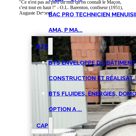
"Ce n'est pas au pied du mur qu'on connaît le Maçon,
c'est tout en haut !" - O.L. Barenton, confiseur (1951),
Auguste Detoeuf
BAC PRO TECHNICIEN MENUISI
AMA, P MA...
BTS
BTS ENVELOPPE DU BÂTIMENT
CONSTRUCTION ET RÉALISAT..
BTS FLUIDES, ÉNERGIES, DOMO
OPTION A ...
CAP