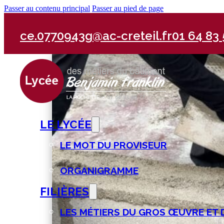
Passer au contenu principal
Passer au pied de page
Filière :
Gros œuvre
ce.0770943g@ac-creteil.fr
01 64 83 
LE LYCÉE
LE MOT DU PROVISEUR
ORGANIGRAMME
FILIÈRES
LES MÉTIERS DU GROS ŒUVRE ET 