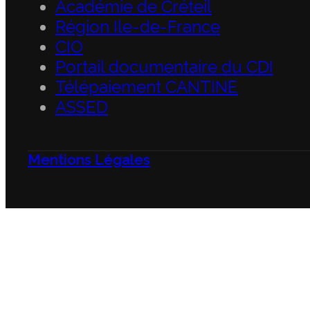
Académie de Créteil
Région Ile-de-France
CIO
Portail documentaire du CDI
Télépaiement CANTINE
ASSED
Mentions Légales