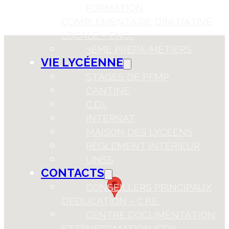
FORMATION
COMPLÉMENTAIRE D’INITIATIVE
LOCALE – ENC...
3ÈME PRÉPA-MÉTIERS
VIE LYCÉENNE
STAGES DE PFMP
CANTINE
C.D.I.
INTERNAT
MAISON DES LYCÉENS
RÈGLEMENT INTÉRIEUR
UNSS
CONTACTS
CONSEILLERS PRINCIPAUX
D’EDUCATION – C.P.E.
CENTRE DOCUMENTATION
ET D’INFORMATION (CDI)