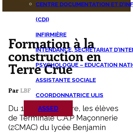
CENTRE DOCUMENTATION ET D’IN
(CDI)
INFIRMIÈRE
Formation à la
INTENDANCE, SECRÉTARIAT D’INT
construction en
Terre Crue
PSYCHOLOGUE – EDUCATION NATI
ASSISTANTE SOCIALE
Par
LBF
COORDONNATRICE ULIS
Du 13 au 17 octobre, les élèves
ASSED
de Terminale C.A.P Maçonnerie
(2CMAC) du lycée Benjamin