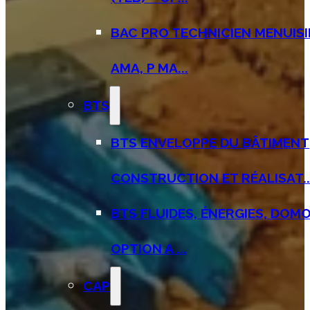
BAC PRO TECHNICIEN MENUISI
AMA, P MA...
BTS
BTS ENVELOPPE DU BÂTIMENT
CONSTRUCTION ET RÉALISAT..
BTS FLUIDES, ÉNERGIES, DOMO
OPTION A ...
CAP