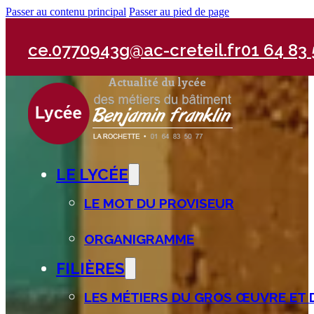
Passer au contenu principal
Passer au pied de page
ce.0770943g@ac-creteil.fr
01 64 83 
Actualité du lycée
LE LYCÉE
LE MOT DU PROVISEUR
ORGANIGRAMME
FILIÈRES
LES MÉTIERS DU GROS ŒUVRE ET 