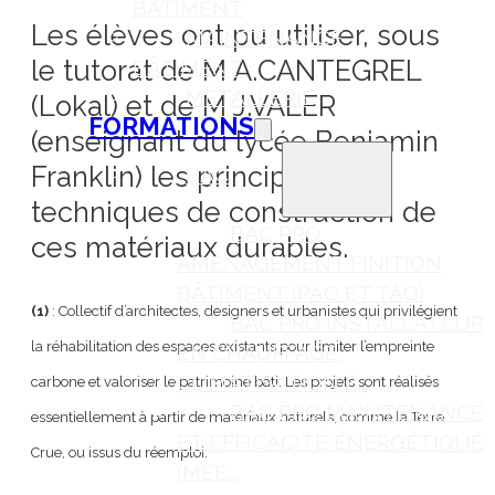
BÂTIMENT
Les élèves ont pu utiliser, sous
MAINTENANCE
le tutorat de M A.CANTEGREL
BÂTIMENT
MÉTALLERIE
(Lokal) et de M J.VALER
FORMATIONS
(enseignant du lycée Benjamin
Franklin) les principales
BAC
techniques de construction de
BAC PRO
ces matériaux durables.
AMÉNAGEMENT FINITION
BÂTIMENT (PAO ET TAO)
(1)
: Collectif d’architectes, designers et urbanistes qui privilégient
BAC PRO INSTALLATEUR
la réhabilitation des espaces existants pour limiter l’empreinte
EN CHAUFFAGE,
CLIMATISATION E...
carbone et valoriser le patrimoine bâti. Les projets sont réalisés
BAC PRO MAINTENANCE
essentiellement à partir de matériaux naturels, comme la Terre
ET EFFICACITÉ ÉNERGÉTIQUE
Crue, ou issus du réemploi.
(MEE...