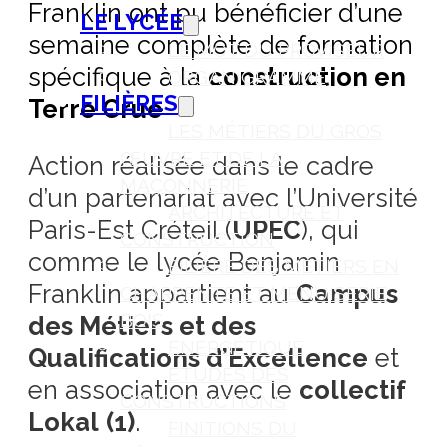
Franklin ont pu bénéficier d’une
LE LYCÉE
semaine complète de formation
LE MOT DU PROVISEUR
spécifique à la
construction en
ORGANIGRAMME
FILIÈRES
Terre Crue
LES MÉTIERS DU GROS
ŒUVRE ET DE LA
Action réalisée dans le cadre
MAÇONNERIE
d’un partenariat avec l’Université
ARCHITECTURE ET
Paris-Est Créteil (
UPEC
), qui
CONSTRUCTION
comme le lycée Benjamin
FILIÈRE DES MÉTIERS EN
Franklin appartient au
Campus
CHARPENTE ET MENUISERIE
BOIS
des Métiers et des
ENERGÉTIQUE
Qualifications d’Excellence
et
ETUDES DES
en association avec le
collectif
CONSTRUCTIONS
Lokal
(1)
.
FINITIONS DU